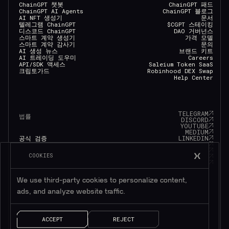
ChainGPT 챗봇
ChainGPT 패드
ChainGPT AI Agents
ChainGPT 블로그
AI NFT 생성기
문서
텔레그램 ChainGPT
$CGPT 스테이킹
디스코드 ChainGPT
DAO 거버넌스
스마트 계약 생성기
가격 모델
스마트 계약 감사기
문의
AI 생성 뉴스
브랜드 키트
AI 트레이딩 도우미
Careers
API/SDK 액세스
Saleium Token SaaS
크립토가드
Robinhood DEX Swap
Help Center
TELEGRAM
법률
DISCORD
YOUTUBE
MEDIUM
LINKEDIN
공식 검증
FACEBOOK
개인 정보 정책
TWITTER
서비스 약관
COOKIES
INSTAGRAM
쿠키 정책
GITHUB
Eligibility Policy
We use third-party cookies to personalize content,
ads, and analyze website traffic.
ACCEPT
REJECT
© 2025