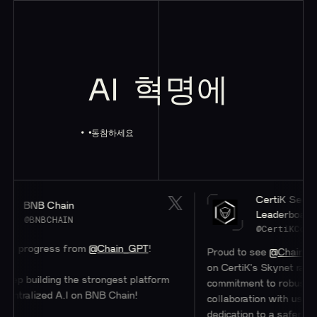
AI
혁명에
동참하세요
CertiK Securit
BNB Chain
Leaderboard
@BNBCHAIN
@CertiKCommu
ng progress from
@Chain_GPT
!
Proud to see
@Chain_GP
on CertiK's Skynet rankin
keep building the strongest platform
commitment to robust se
centralized A.I on BNB Chain!
collaboration with us sh
dedication to a safer W